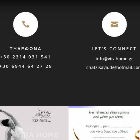


ΤΗΛΕΦΩΝΑ
LET’S CONNECT
+30 2314 031 541
info@virahome.gr
+30 6944 64 27 28
chatzisava.d@hotmail.co