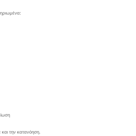
μηριωμένα:
ρίωση
 και την κατανόηση.