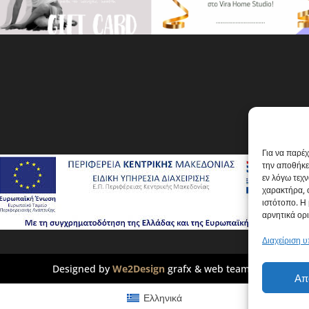
Για να παρέ
την αποθήκε
εν λόγω τεχ
χαρακτήρα, 
ιστότοπο. Η
αρνητικά ορι
Διαχείριση 
Designed by
We2Design
grafx & web team
Απ
Ελληνικά