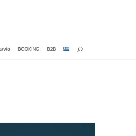
ωνία
BOOKING
B2B