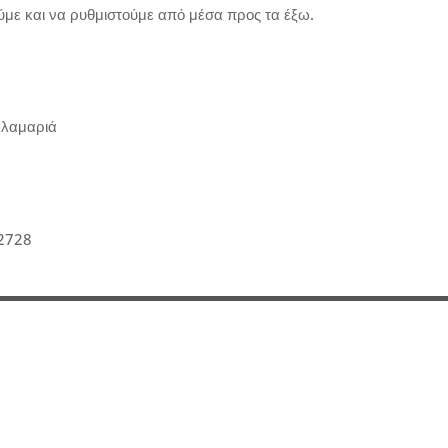
ύμε και να ρυθμιστούμε από μέσα προς τα έξω.
αλαμαριά
2728