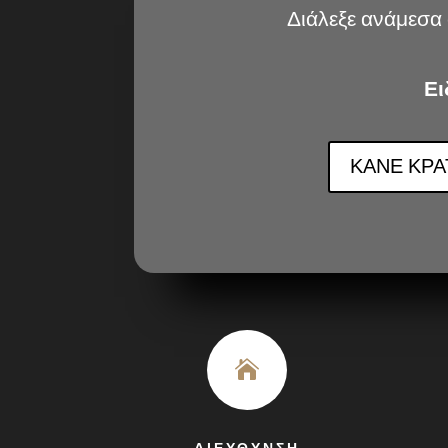
Διάλεξε ανάμεσα 
Ει
ΚΑΝΕ ΚΡ

ΔΙΕΥΘΥΝΣΗ