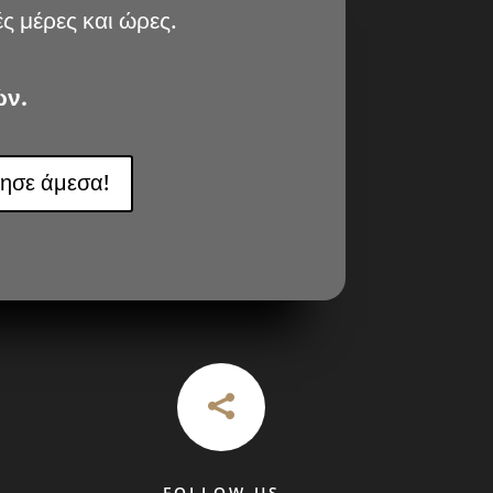
ς μέρες και ώρες.
ών.
ησε άμεσα!

FOLLOW US